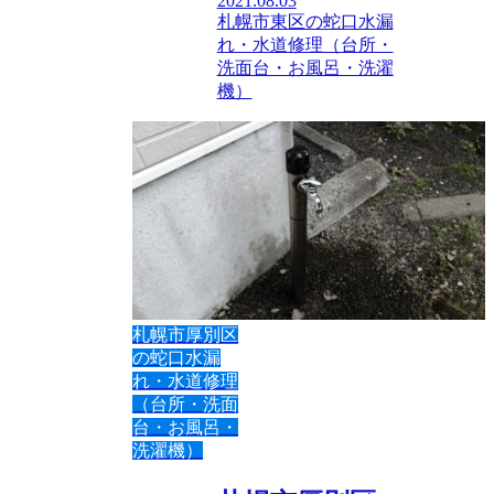
2021.08.03
札幌市東区の蛇口水漏
れ・水道修理（台所・
洗面台・お風呂・洗濯
機）
札幌市厚別区
の蛇口水漏
れ・水道修理
（台所・洗面
台・お風呂・
洗濯機）