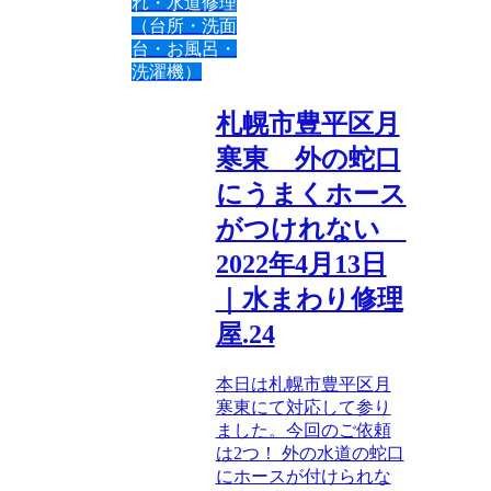
れ・水道修理
（台所・洗面
台・お風呂・
洗濯機）
札幌市豊平区月
寒東 外の蛇口
にうまくホース
がつけれない
2022年4月13日
｜水まわり修理
屋.24
本日は札幌市豊平区月
寒東にて対応して参り
ました。今回のご依頼
は2つ！ 外の水道の蛇口
にホースが付けられな