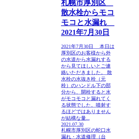
札幌市厚別区
散水栓からモコ
モコと水漏れ
2021年7月30日
2021年7月30日 本日は
厚別区のお客様から外
の水道から水漏れする
から見てほしいとご連
絡いただきました。 散
水栓の水抜き栓（元
栓）のハンドル下の部
分から、開栓すると水
がモコモコと漏れてく
る状態でした。噴射す
るほどではありません
が結構な量...
2021.07.30
札幌市厚別区の蛇口水
漏れ・水道修理（台