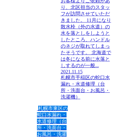
お客様よりご依頼があ
り、北区担当のスタッ
フが訪問させていただ
きました。 11月になり
散水栓（外の水道）の
水を落としをしようと
したところ、ハンドル
のネジが取れてしまっ
たそうです。 北海道で
は冬になる前に水落と
しするのが一般...
2021.11.15
札幌市手稲区の蛇口水
漏れ・水道修理（台
所・洗面台・お風呂・
洗濯機）
札幌市東区の
蛇口水漏れ・
水道修理（台
所・洗面台・
お風呂・洗濯