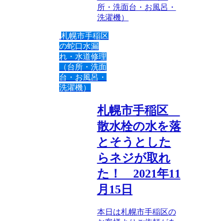
所・洗面台・お風呂・
洗濯機）
札幌市手稲区
の蛇口水漏
れ・水道修理
（台所・洗面
台・お風呂・
洗濯機）
札幌市手稲区
散水栓の水を落
とそうとした
らネジが取れ
た！ 2021年11
月15日
本日は札幌市手稲区の