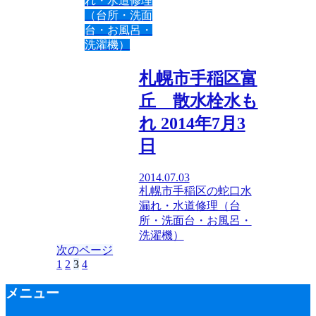
れ・水道修理
（台所・洗面
台・お風呂・
洗濯機）
札幌市手稲区富
丘 散水栓水も
れ 2014年7月3
日
2014.07.03
札幌市手稲区の蛇口水
漏れ・水道修理（台
所・洗面台・お風呂・
洗濯機）
次のページ
前
1
2
3
4
次
へ
へ
メニュー