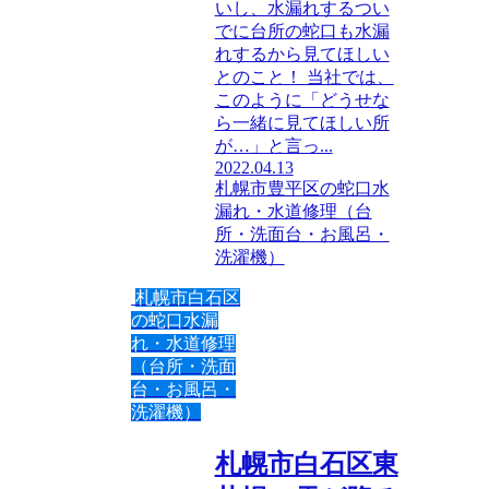
いし、水漏れするつい
でに台所の蛇口も水漏
れするから見てほしい
とのこと！ 当社では、
このように「どうせな
ら一緒に見てほしい所
が…」と言っ...
2022.04.13
札幌市豊平区の蛇口水
漏れ・水道修理（台
所・洗面台・お風呂・
洗濯機）
札幌市白石区
の蛇口水漏
れ・水道修理
（台所・洗面
台・お風呂・
洗濯機）
札幌市白石区東