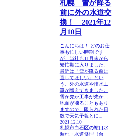
札幌 雪が降る
前に外の水道交
換！ 2021年12
月10日
こんにちは！ どのお仕
事も忙しい時期です
が、当社も11月末から
繁忙期に入りました。
最近は「雪が降る前に
直してほしい」とい
う、外の水道や排水工
事が増えてきました。
雪が先か工事が先か…
地面が凍ることもあり
ますので、限られた日
数で天気予報とに...
2021.12.10
札幌市白石区の蛇口水
漏れ・水道修理（台