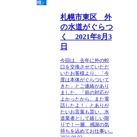
機）
札幌市東区 外
の水道がぐらつ
く 2021年8月3
日
今回は、去年に外の蛇
口を交換させていただ
いたお客様より、「今
度は本体がぐらついて
きた」とご連絡があり
ました。「前の対応が
よかったから、また電
話したよ！」とありが
たいお言葉も貰い、水
道業者として嬉しい限
りで！一層、感謝の気
持ちを込めてお仕事い...