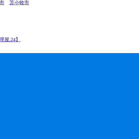
市
苫小牧市
屋.24】