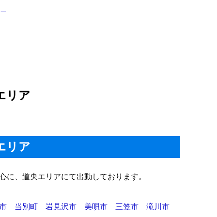
エリア
エリア
心に、道央エリアにて出動しております。
市
当別町
岩見沢市
美唄市
三笠市
滝川市