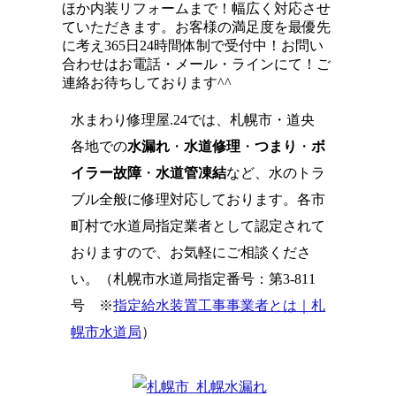
ほか内装リフォームまで！幅広く対応させ
ていただきます。お客様の満足度を最優先
に考え365日24時間体制で受付中！お問い
合わせはお電話・メール・ラインにて！ご
連絡お待ちしております^^
水まわり修理屋.24では、札幌市・道央
各地での
水漏れ
・
水道修理
・
つまり
・
ボ
イラー故障
・
水道管凍結
など、水のトラ
ブル全般に修理対応しております。各市
町村で水道局指定業者として認定されて
おりますので、お気軽にご相談くださ
い。（札幌市水道局指定番号：第3-811
号 ※
指定給水装置工事事業者とは｜札
幌市水道局
）