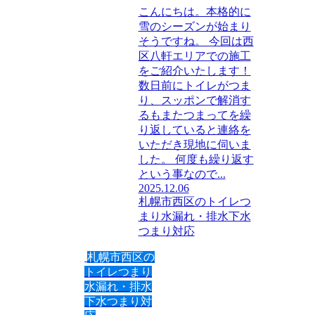
こんにちは。本格的に
雪のシーズンが始まり
そうですね。 今回は西
区八軒エリアでの施工
をご紹介いたします！
数日前にトイレがつま
り、スッポンで解消す
るもまたつまってを繰
り返していると連絡を
いただき現地に伺いま
した。 何度も繰り返す
という事なので...
2025.12.06
札幌市西区のトイレつ
まり水漏れ・排水下水
つまり対応
札幌市西区の
トイレつまり
水漏れ・排水
下水つまり対