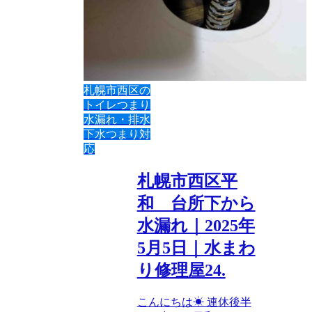
札幌市西区の
トイレつまり
水漏れ・排水
下水つまり対
応
札幌市西区平
和 台所下から
水漏れ｜2025年
5月5日｜水まわ
り修理屋24.
こんにちは☀ 連休後半