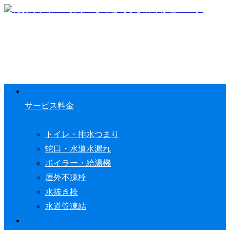
サービス料金
トイレ・排水つまり
蛇口・水道水漏れ
ボイラー・給湯機
屋外不凍栓
水抜き栓
水道管凍結