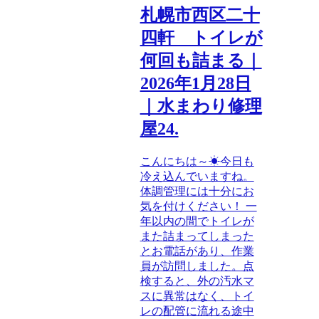
札幌市西区二十
四軒 トイレが
何回も詰まる｜
2026年1月28日
｜水まわり修理
屋24.
こんにちは～☀今日も
冷え込んでいますね。
体調管理には十分にお
気を付けください！ 一
年以内の間でトイレが
また詰まってしまった
とお電話があり、作業
員が訪問しました。点
検すると、外の汚水マ
スに異常はなく、トイ
レの配管に流れる途中