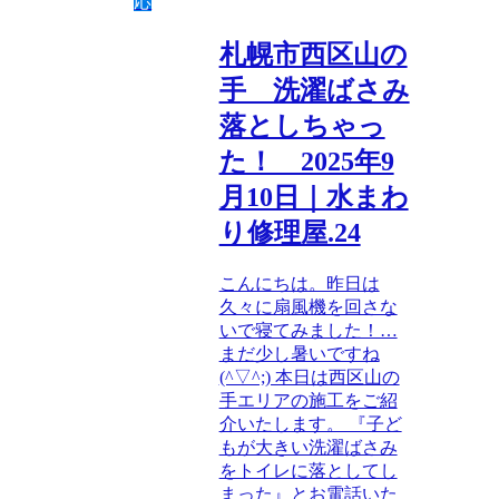
応
札幌市西区山の
手 洗濯ばさみ
落としちゃっ
た！ 2025年9
月10日｜水まわ
り修理屋.24
こんにちは。昨日は
久々に扇風機を回さな
いで寝てみました！…
まだ少し暑いですね
(^▽^;) 本日は西区山の
手エリアの施工をご紹
介いたします。 『子ど
もが大きい洗濯ばさみ
をトイレに落としてし
まった』とお電話いた