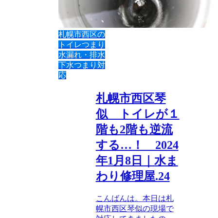
札幌市西区の
トイレつまり
水漏れ・排水
下水つまり対
応
札幌市西区琴
似 トイレが１
階も2階も逆流
する…！ 2024
年1月8日｜水ま
わり修理屋.24
こんばんは。本日は札
幌市西区琴似の現場で