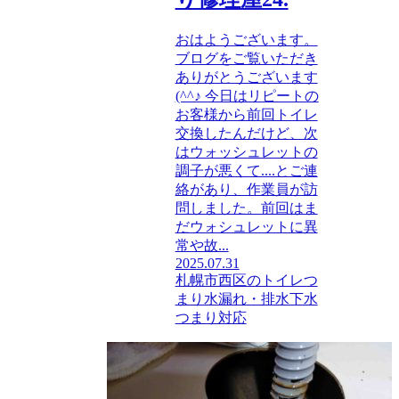
おはようございます。
ブログをご覧いただき
ありがとうございます
(^^♪ 今日はリピートの
お客様から前回トイレ
交換したんだけど、次
はウォッシュレットの
調子が悪くて....とご連
絡があり、作業員が訪
問しました。前回はま
だウォシュレットに異
常や故...
2025.07.31
札幌市西区のトイレつ
まり水漏れ・排水下水
つまり対応