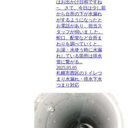
はお出かけ日和ですね
~。 さて、今日は少し前
から台所の下が水漏れ
がするようになったと
お電話があり、担当ス
タッフが伺いま した。
蛇口、配管など台所ま
わりを調べていくと、
お湯・水使う時に水漏
れしている箇所は排水
管に繋がる...
2025.05.05
札幌市西区のトイレつ
まり水漏れ・排水下水
つまり対応