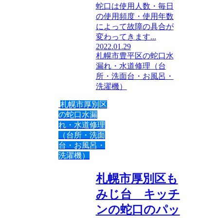
蛇口は使用人数・毎日
の使用頻度・使用年数
によって故障の具合が
変わってきます...
2022.01.29
札幌市豊平区の蛇口水
漏れ・水道修理（台
所・洗面台・お風呂・
洗濯機）
札幌市厚別区
の蛇口水漏
れ・水道修理
（台所・洗面
台・お風呂・
洗濯機）
札幌市厚別区も
みじ台 キッチ
ンの蛇口のパッ