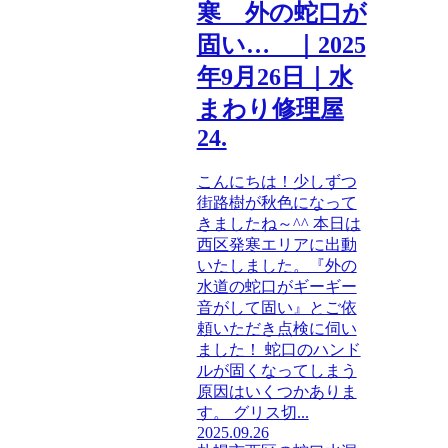
寒 外の蛇口が
固い… ｜2025
年9月26日｜水
まわり修理屋
24.
こんにちは！少しずつ
街路樹が秋色になって
きましたね～^^ 本日は
西区発寒エリアに出動
いたしました。『外の
水道の蛇口がギーギー
音がして固い』とご依
頼いただき点検に伺い
ました！ 蛇口のハンド
ルが固くなってしまう
原因はいくつかありま
す。 グリス切...
2025.09.26