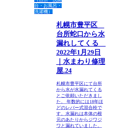
台・お風呂・
洗濯機）
札幌市豊平区
台所蛇口から水
漏れしてくる
2022年1月29日
｜水まわり修理
屋.24
札幌市豊平区にて台所
から水が水漏れてくる
とご依頼いただきまし
た。 年数的には18年ほ
どのレバー式混合栓で
す。水漏れは本体の根
元のあたりからジワジ
ワと漏れていました。