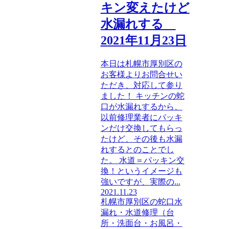
キン変えたけど
水漏れする
2021年11月23日
本日は札幌市厚別区の
お客様よりお問合せい
ただき、対応して参り
ました！ キッチンの蛇
口が水漏れするから、
以前修理業者にパッキ
ンだけ交換してもらっ
たけど、その後も水漏
れするとのことでし
た。 水道＝パッキン交
換！というイメージも
強いですが、実際の...
2021.11.23
札幌市厚別区の蛇口水
漏れ・水道修理（台
所・洗面台・お風呂・