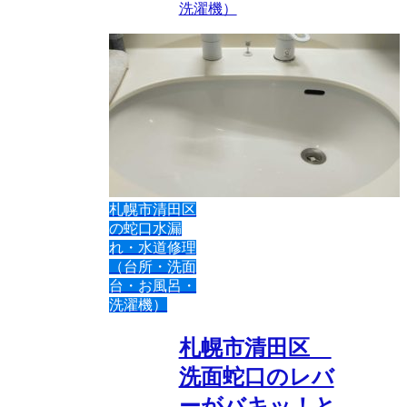
洗濯機）
札幌市清田区
の蛇口水漏
れ・水道修理
（台所・洗面
台・お風呂・
洗濯機）
札幌市清田区
洗面蛇口のレバ
ーがバキッ！と