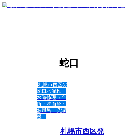
蛇口
札幌市西区の
蛇口水漏れ・
水道修理（台
所・洗面台・
お風呂・洗濯
機）
札幌市西区発