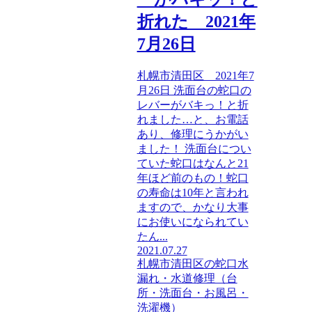
折れた 2021年
7月26日
札幌市清田区 2021年7
月26日 洗面台の蛇口の
レバーがバキっ！と折
れました…と、お電話
あり、修理にうかがい
ました！ 洗面台につい
ていた蛇口はなんと21
年ほど前のもの！蛇口
の寿命は10年と言われ
ますので、かなり大事
にお使いになられてい
たん...
2021.07.27
札幌市清田区の蛇口水
漏れ・水道修理（台
所・洗面台・お風呂・
洗濯機）