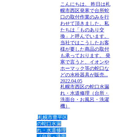
こんにちは。 昨日は札
幌市西区発寒で台所蛇
口の取付作業のみを行
わせて頂きました。私
たちは「ものあり交
換」と呼んでいます。
当社ではこうしたお客
様が要した商品の取付
も承っております。 発
寒で言うと、イオンや
ホーマック等の蛇口な
どの水栓器具が販売...
2022.04.05
札幌市西区の蛇口水漏
れ・水道修理（台所・
洗面台・お風呂・洗濯
機）
札幌市豊平区
の蛇口水漏
れ・水道修理
（台所・洗面