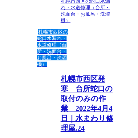
札幌市西区の蛇口水漏
れ・水道修理（台所・
洗面台・お風呂・洗濯
機）
札幌市西区の
蛇口水漏れ・
水道修理（台
所・洗面台・
お風呂・洗濯
機）
札幌市西区発
寒 台所蛇口の
取付のみの作
業 2022年4月4
日｜水まわり修
理屋.24