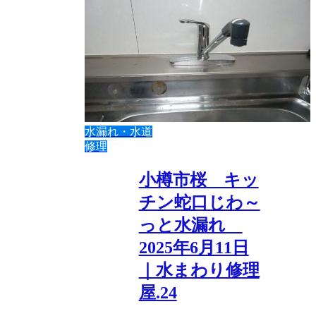
水漏れ・水道
修理
小樽市桜 キッ
チン蛇口じわ～
っと水漏れ
2025年6月11日
｜水まわり修理
屋.24