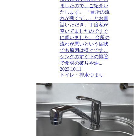
ましたので、ご紹介い
たします。 「台所の流
れが悪くて…」とお電
話いただき、丁度私が
空いてましたのですぐ
に伺いました。 台所の
流れが悪いという症状
でも原因は様々です。
シンクのすぐ下の排管
で食材の破片や油...
2023.10.11
トイレ・排水つまり