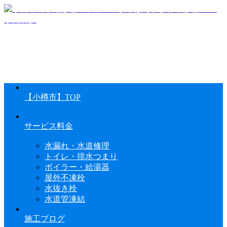
【小樽市】TOP
サービス料金
水漏れ・水道修理
トイレ・排水つまり
ボイラー・給湯器
屋外不凍栓
水抜き栓
水道管凍結
施工ブログ