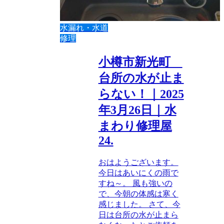
水漏れ・水道
修理
小樽市新光町
台所の水が止ま
らない！｜2025
年3月26日｜水
まわり修理屋
24.
おはようございます。
今日はあいにくの雨で
すね～。 風も強いの
で、今朝の体感は寒く
感じました。 さて、今
日は台所の水が止まら