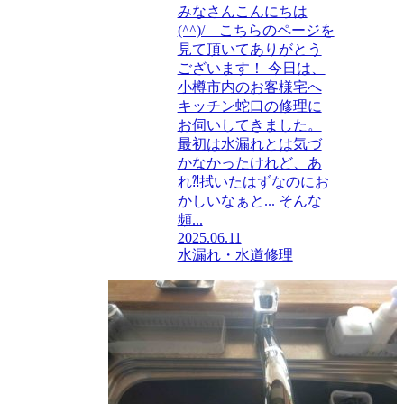
みなさんこんにちは
(^^)/ こちらのページを
見て頂いてありがとう
ございます！ 今日は、
小樽市内のお客様宅へ
キッチン蛇口の修理に
お伺いしてきました。
最初は水漏れとは気づ
かなかったけれど、あ
れ⁈拭いたはずなのにお
かしいなぁと... そんな
頻...
2025.06.11
水漏れ・水道修理