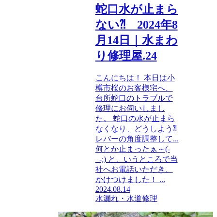
蛇口水が止まら
ない⁈ 2024年8
月14日｜水まわ
り修理屋.24
こんにちは！ 本日は小
樽市桜のお客様宅へ、
台所蛇口のトラブルで
修理にお伺いしまし
た。 蛇口の水が止まら
なくなり、どうしよう⁈
レバーの角度調整して...
何とか止まったぁ～(-
_-;) と、いうところで当
社へお電話いただき、
かけつけました！ ...
2024.08.14
水漏れ・水道修理