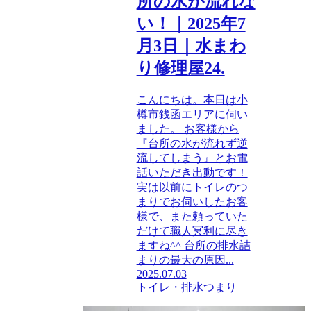
所の水が流れな
い！｜2025年7
月3日｜水まわ
り修理屋24.
こんにちは。本日は小
樽市銭函エリアに伺い
ました。 お客様から
『台所の水が流れず逆
流してしまう』とお電
話いただき出動です！
実は以前にトイレのつ
まりでお伺いしたお客
様で、また頼っていた
だけて職人冥利に尽き
ますね^^ 台所の排水詰
まりの最大の原因...
2025.07.03
トイレ・排水つまり