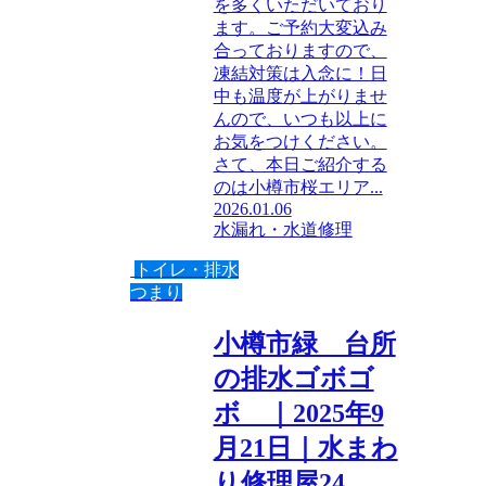
を多くいただいており
ます。ご予約大変込み
合っておりますので、
凍結対策は入念に！日
中も温度が上がりませ
んので、いつも以上に
お気をつけください。
さて、本日ご紹介する
のは小樽市桜エリア...
2026.01.06
水漏れ・水道修理
トイレ・排水
つまり
小樽市緑 台所
の排水ゴボゴ
ボ ｜2025年9
月21日｜水まわ
り修理屋24.