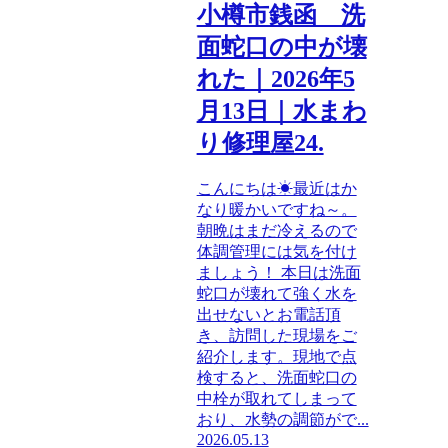
小樽市銭函 洗
面蛇口の中が壊
れた｜2026年5
月13日｜水まわ
り修理屋24.
こんにちは☀最近はか
なり暖かいですね～。
朝晩はまだ冷えるので
体調管理には気を付け
ましょう！ 本日は洗面
蛇口が壊れて強く水を
出せないとお電話頂
き、訪問した現場をご
紹介します。現地で点
検すると、洗面蛇口の
中栓が取れてしまって
おり、水勢の調節がで...
2026.05.13