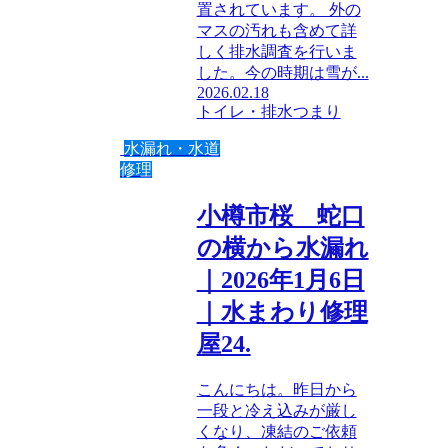
置されています。 外の
マスの汚れも含めて詳
しく排水調査を行いま
した。今の時期は雪が...
2026.02.18
トイレ・排水つまり
水漏れ・水道
修理
小樽市桜 蛇口
の横から水漏れ
｜2026年1月6日
｜水まわり修理
屋24.
こんにちは。昨日から
一段と冷え込みが厳し
くなり、凍結のご依頼