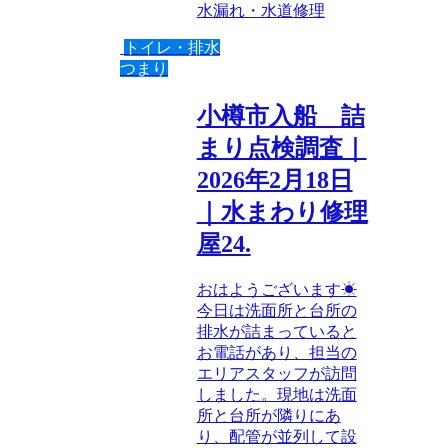
水漏れ・水道修理
トイレ・排水
つまり
小樽市入船 詰
まり点検調査｜
2026年2月18日
｜水まわり修理
屋24.
おはようございます☀
今日は洗面所と台所の
排水が詰まっていると
お電話があり、担当の
エリアスタッフが訪問
しました。現地は洗面
所と台所が隣りにあ
り、配管が並列して設