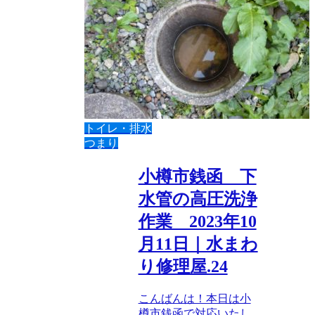
トイレ・排水
つまり
小樽市銭函 下
水管の高圧洗浄
作業 2023年10
月11日｜水まわ
り修理屋.24
こんばんは！本日は小
樽市銭函で対応いたし