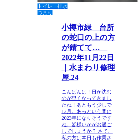
トイレ・排水
つまり
小樽市緑 台所
の蛇口の上の方
が錆てて…
2022年11月22日
｜水まわり修理
屋.24
こんばんは！日が沈む
のが早くなってきまし
たね！あともう少しで
12月。あっという間に
2023年になりそうです
ね。皆様いかがお過ご
しでしょうか？ さて、
私の方は本日も作業さ