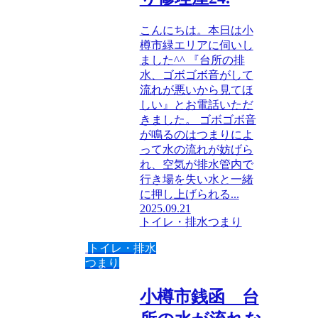
こんにちは。本日は小
樽市緑エリアに伺いし
ました^^ 『台所の排
水、ゴボゴボ音がして
流れが悪いから見てほ
しい』とお電話いただ
きました。 ゴボゴボ音
が鳴るのはつまりによ
って水の流れが妨げら
れ、空気が排水管内で
行き場を失い水と一緒
に押し上げられる...
2025.09.21
トイレ・排水つまり
トイレ・排水
つまり
小樽市銭函 台