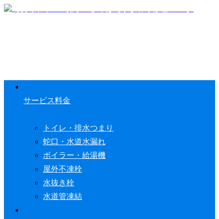
サービス料金
トイレ・排水つまり
蛇口・水道水漏れ
ボイラー・給湯機
屋外不凍栓
水抜き栓
水道管凍結