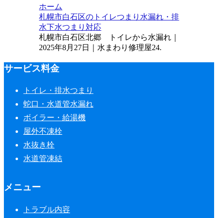
ホーム
札幌市白石区のトイレつまり水漏れ・排
水下水つまり対応
札幌市白石区北郷 トイレから水漏れ｜
2025年8月27日｜水まわり修理屋24.
サービス料金
トイレ・排水つまり
蛇口・水道管水漏れ
ボイラー・給湯機
屋外不凍栓
水抜き栓
水道管凍結
メニュー
トラブル内容