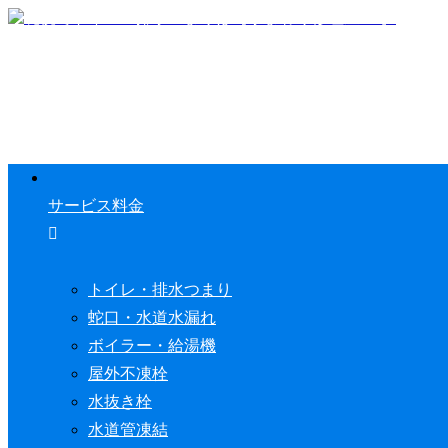
サービス料金
トイレ・排水つまり
蛇口・水道水漏れ
ボイラー・給湯機
屋外不凍栓
水抜き栓
水道管凍結