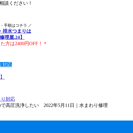
相談ください！
・手順はコチラ ／
・排水つまりは
修理屋.24】
方は2400円OFF！＊
り対応
4】
まり対応
高圧洗浄したい 2022年5月11日｜水まわり修理