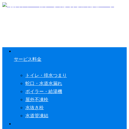
サービス料金
トイレ・排水つまり
蛇口・水道水漏れ
ボイラー・給湯機
屋外不凍栓
水抜き栓
水道管凍結