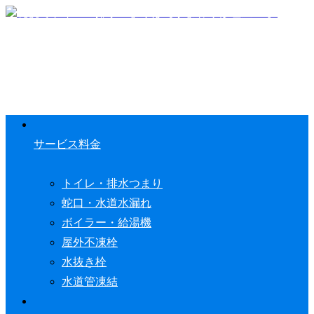
サービス料金
トイレ・排水つまり
蛇口・水道水漏れ
ボイラー・給湯機
屋外不凍栓
水抜き栓
水道管凍結