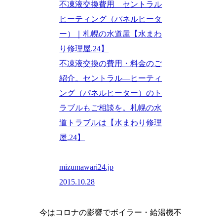
不凍液交換費用 セントラル
ヒーティング（パネルヒータ
ー）｜札幌の水道屋【水まわ
り修理屋.24】
不凍液交換の費用・料金のご
紹介。セントラル―ヒーティ
ング（パネルヒーター）のト
ラブルもご相談を。札幌の水
道トラブルは【水まわり修理
屋.24】
mizumawari24.jp
2015.10.28
今はコロナの影響でボイラー・給湯機不