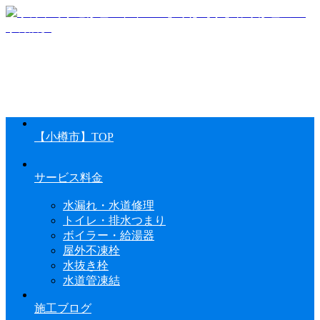
【小樽市】TOP
サービス料金
水漏れ・水道修理
トイレ・排水つまり
ボイラー・給湯器
屋外不凍栓
水抜き栓
水道管凍結
施工ブログ