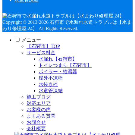
Copyright © 2013-2026 石狩市で水漏れ水道トラブルは【水ま
わり修理屋.24】 All Rights Reserved.
メニュー
【石狩市】TOP
サービス料金
水漏れ【石狩市】
トイレつまり【石狩市】
ボイラー・給湯器
屋外不凍栓
水抜き栓
水道管凍結
施工ブログ
対応エリア
お客様の声
よくある質問
お問合せ
会社概要