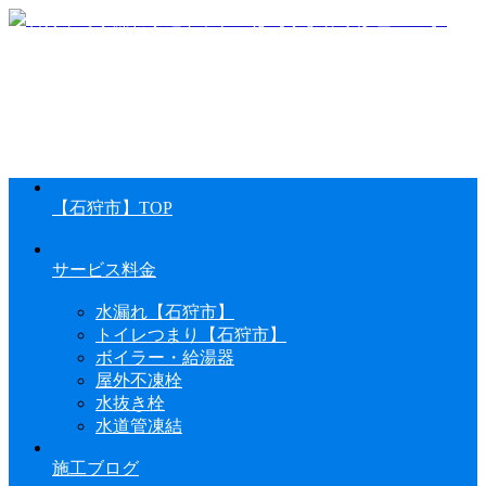
【石狩市】TOP
サービス料金
水漏れ【石狩市】
トイレつまり【石狩市】
ボイラー・給湯器
屋外不凍栓
水抜き栓
水道管凍結
施工ブログ