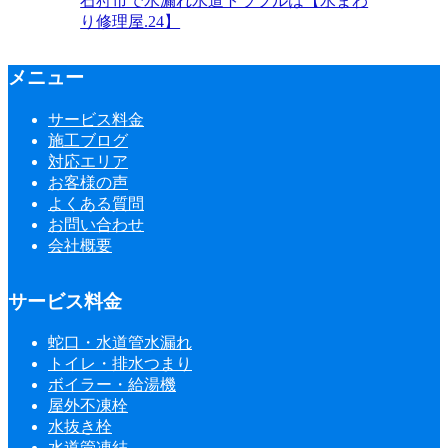
石狩市で水漏れ水道トラブルは【水まわ
り修理屋.24】
メニュー
サービス料金
施工ブログ
対応エリア
お客様の声
よくある質問
お問い合わせ
会社概要
サービス料金
蛇口・水道管水漏れ
トイレ・排水つまり
ボイラー・給湯機
屋外不凍栓
水抜き栓
水道管凍結