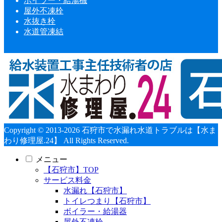
ボイラー・給湯機
屋外不凍栓
水抜き栓
水道管凍結
Copyright © 2013-2026 石狩市で水漏れ水道トラブルは【水ま
わり修理屋.24】 All Rights Reserved.
メニュー
【石狩市】TOP
サービス料金
水漏れ【石狩市】
トイレつまり【石狩市】
ボイラー・給湯器
屋外不凍栓