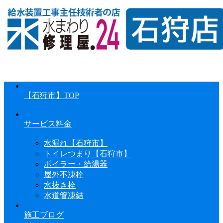
【石狩市】TOP
サービス料金
水漏れ【石狩市】
トイレつまり【石狩市】
ボイラー・給湯器
屋外不凍栓
水抜き栓
水道管凍結
施工ブログ