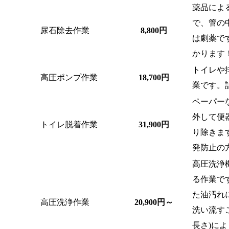
薬品によ
で、管の
尿石除去作業
8,800円
は劇薬で
かります
トイレや
高圧ポンプ作業
18,700円
業です。
ペーパー
外して便
トイレ脱着作業
31,900円
り除きま
発防止の
高圧洗浄
る作業で
た油汚れ
高圧洗浄作業
20,900円～
洗い流す
長さ)に