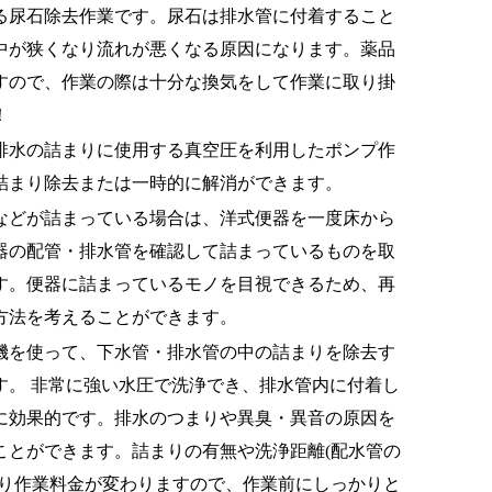
る尿石除去作業です。尿石は排水管に付着すること
中が狭くなり流れが悪くなる原因になります。薬品
すので、作業の際は十分な換気をして作業に取り掛
！
排水の詰まりに使用する真空圧を利用したポンプ作
詰まり除去または一時的に解消ができます。
などが詰まっている場合は、洋式便器を一度床から
器の配管・排水管を確認して詰まっているものを取
す。便器に詰まっているモノを目視できるため、再
方法を考えることができます。
機を使って、下水管・排水管の中の詰まりを除去す
す。 非常に強い水圧で洗浄でき、排水管内に付着し
に効果的です。排水のつまりや異臭・異音の原因を
ことができます。詰まりの有無や洗浄距離(配水管の
より作業料金が変わりますので、作業前にしっかりと