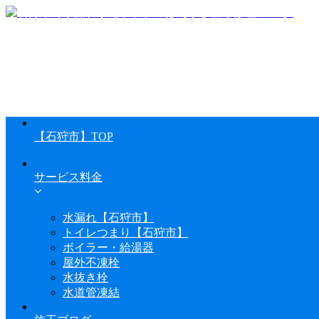
【石狩市】TOP
サービス料金
水漏れ【石狩市】
トイレつまり【石狩市】
ボイラー・給湯器
屋外不凍栓
水抜き栓
水道管凍結