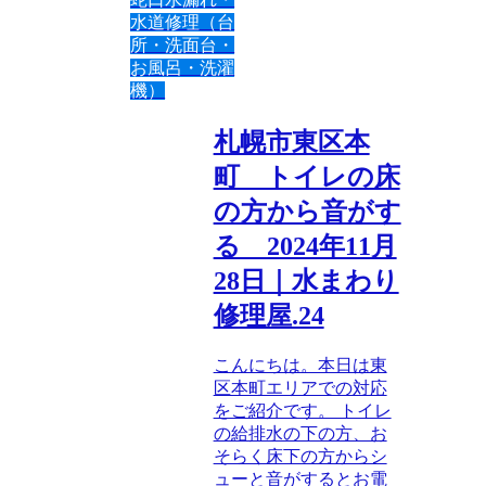
水道修理（台
所・洗面台・
お風呂・洗濯
機）
札幌市東区本
町 トイレの床
の方から音がす
る 2024年11月
28日｜水まわり
修理屋.24
こんにちは。本日は東
区本町エリアでの対応
をご紹介です。 トイレ
の給排水の下の方、お
そらく床下の方からシ
ューと音がするとお電