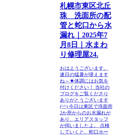
札幌市東区北丘
珠 洗面所の配
管と蛇口から水
漏れ｜2025年7
月8日｜水まわ
り修理屋24.
おはようございます。
連日の猛暑が堪えます
ね～☀体調にはお気を
付けください！ 当社の
ブログをご覧くださり
ありがとうございます
(^^) 今日は東区で洗面所
2か所からのお水漏れが
あり、エリアスタッフ
が伺いましたよ。 点検
していくと、蛇口ホー