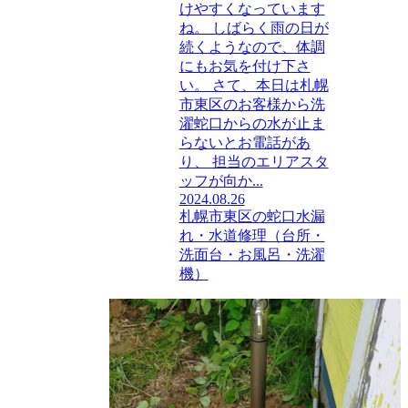
けやすくなっています
ね。 しばらく雨の日が
続くようなので、体調
にもお気を付け下さ
い。 さて、本日は札幌
市東区のお客様から洗
濯蛇口からの水が止ま
らないとお電話があ
り、 担当のエリアスタ
ッフが向か...
2024.08.26
札幌市東区の蛇口水漏
れ・水道修理（台所・
洗面台・お風呂・洗濯
機）