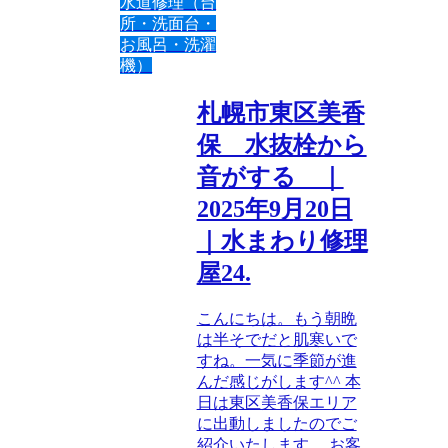
水道修理（台
所・洗面台・
お風呂・洗濯
機）
札幌市東区美香
保 水抜栓から
音がする ｜
2025年9月20日
｜水まわり修理
屋24.
こんにちは。もう朝晩
は半そでだと肌寒いで
すね。一気に季節が進
んだ感じがします^^ 本
日は東区美香保エリア
に出動しましたのでご
紹介いたします。 お客