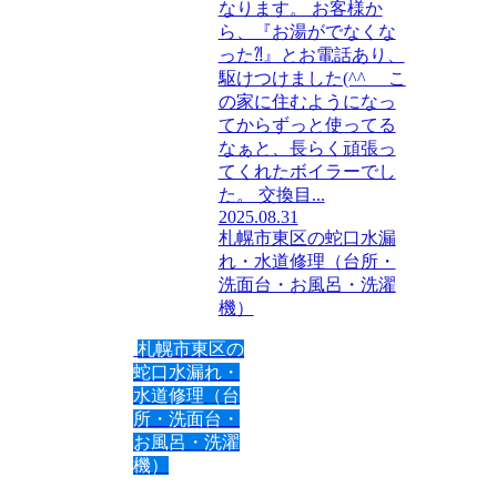
なります。 お客様か
ら、『お湯がでなくな
った⁈』とお電話あり、
駆けつけました(^^ゞ こ
の家に住むようになっ
てからずっと使ってる
なぁと、長らく頑張っ
てくれたボイラーでし
た。 交換目...
2025.08.31
札幌市東区の蛇口水漏
れ・水道修理（台所・
洗面台・お風呂・洗濯
機）
札幌市東区の
蛇口水漏れ・
水道修理（台
所・洗面台・
お風呂・洗濯
機）