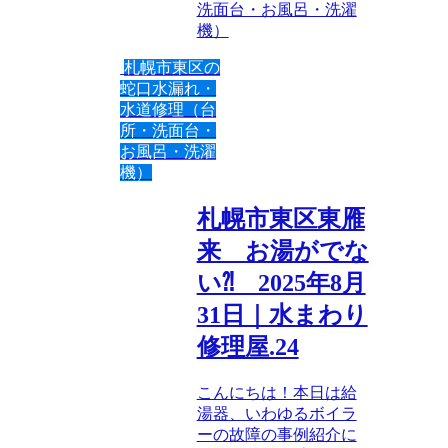
洗面台・お風呂・洗濯
機）
札幌市東区の
蛇口水漏れ・
水道修理（台
所・洗面台・
お風呂・洗濯
機）
札幌市東区東雁
来 お湯がでな
い⁈ 2025年8月
31日｜水まわり
修理屋.24
こんにちは！本日は給
湯器、いわゆるボイラ
ーの故障の事例紹介に