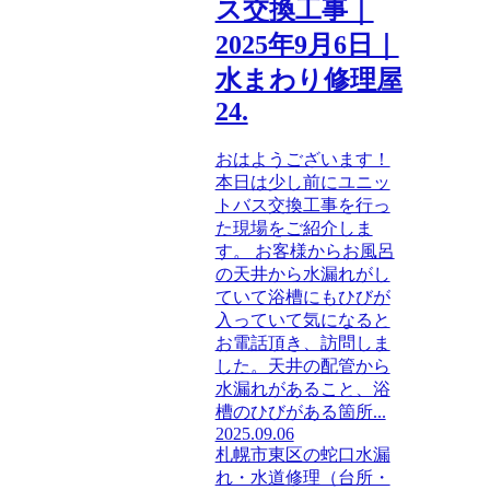
ス交換工事｜
2025年9月6日｜
水まわり修理屋
24.
おはようございます！
本日は少し前にユニッ
トバス交換工事を行っ
た現場をご紹介しま
す。 お客様からお風呂
の天井から水漏れがし
ていて浴槽にもひびが
入っていて気になると
お電話頂き、訪問しま
した。天井の配管から
水漏れがあること、浴
槽のひびがある箇所...
2025.09.06
札幌市東区の蛇口水漏
れ・水道修理（台所・