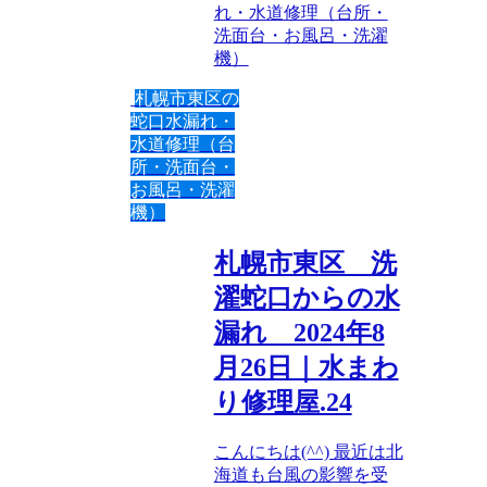
れ・水道修理（台所・
洗面台・お風呂・洗濯
機）
札幌市東区の
蛇口水漏れ・
水道修理（台
所・洗面台・
お風呂・洗濯
機）
札幌市東区 洗
濯蛇口からの水
漏れ 2024年8
月26日｜水まわ
り修理屋.24
こんにちは(^^) 最近は北
海道も台風の影響を受