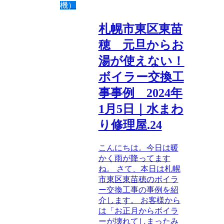
機）
札幌市東区東苗
穂 元旦からお
湯が使えない！
ボイラー交換工
事事例 2024年
1月5日｜水まわ
り修理屋.24
こんにちは。今日は暖
かく雨が降ってます
ね。 さて、本日は札幌
市東区東苗穂のボイラ
ー交換工事の事例を紹
介します。 お客様から
は「お正月からボイラ
ーが壊れてしまったみ