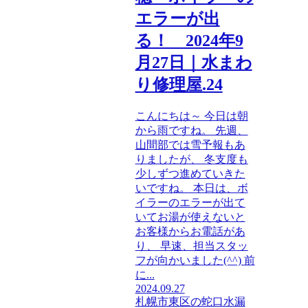
エラーが出
る！ 2024年9
月27日｜水まわ
り修理屋.24
こんにちは～ 今日は朝
から雨ですね。 先週、
山間部では雪予報もあ
りましたが、 冬支度も
少しずつ進めていきた
いですね。 本日は、ボ
イラーのエラーが出て
いてお湯が使えないと
お客様からお電話があ
り、 早速、担当スタッ
フが向かいました(^^) 前
に...
2024.09.27
札幌市東区の蛇口水漏