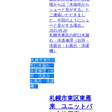
様からは『水抜栓から
シューと音がする』と
ご連絡いただきまし
た。今回のようにシュ
ーと音がする場合...
2025.09.20
札幌市東区の蛇口水漏
れ・水道修理（台所・
洗面台・お風呂・洗濯
機）
札幌市東区の
蛇口水漏れ・
水道修理（台
所・洗面台・
お風呂・洗濯
機）
札幌市東区東雁
来 ユニットバ