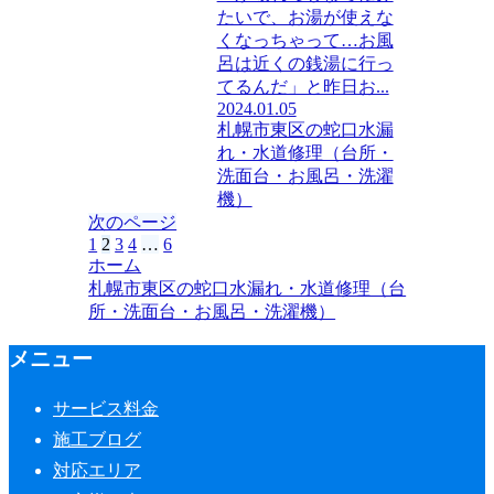
たいで、お湯が使えな
くなっちゃって…お風
呂は近くの銭湯に行っ
てるんだ」と昨日お...
2024.01.05
札幌市東区の蛇口水漏
れ・水道修理（台所・
洗面台・お風呂・洗濯
機）
次のページ
前
1
2
3
4
…
6
次
ホーム
へ
へ
札幌市東区の蛇口水漏れ・水道修理（台
所・洗面台・お風呂・洗濯機）
メニュー
サービス料金
施工ブログ
対応エリア