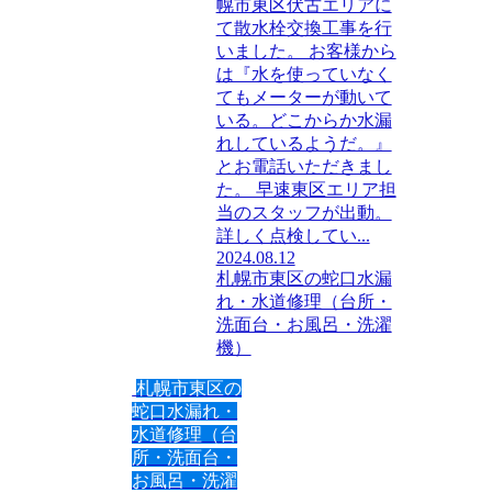
幌市東区伏古エリアに
て散水栓交換工事を行
いました。 お客様から
は『水を使っていなく
てもメーターが動いて
いる。どこからか水漏
れしているようだ。』
とお電話いただきまし
た。 早速東区エリア担
当のスタッフが出動。
詳しく点検してい...
2024.08.12
札幌市東区の蛇口水漏
れ・水道修理（台所・
洗面台・お風呂・洗濯
機）
札幌市東区の
蛇口水漏れ・
水道修理（台
所・洗面台・
お風呂・洗濯