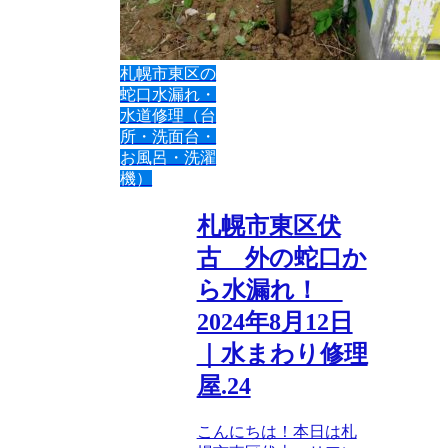
札幌市東区の
蛇口水漏れ・
水道修理（台
所・洗面台・
お風呂・洗濯
機）
札幌市東区伏
古 外の蛇口か
ら水漏れ！
2024年8月12日
｜水まわり修理
屋.24
こんにちは！本日は札