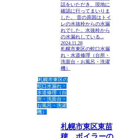
話をいただき、現地に
確認に行ってまいりま
した。 音の原因はトイ
レの水抜栓からの水漏
れでした。水抜栓から
の水漏れしている...
2024.11.28
札幌市東区の蛇口水漏
れ・水道修理（台所・
洗面台・お風呂・洗濯
機）
札幌市東区の
蛇口水漏れ・
水道修理（台
所・洗面台・
お風呂・洗濯
機）
札幌市東区東苗
穂 ボイラーの