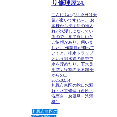
り修理屋24.
こんにちは(^^) 今日は天
気が良いですね～。 お
客様から洗面所の物入
れが水浸しになってい
るので、見て欲しいと
ご依頼があり、伺いま
した。 作業員が調べて
いくと、排水トラップ
という排水管の途中で
水を貯めたり、下水臭
を防ぐ役割のある部 分
からの...
2025.02.14
札幌市東区の蛇口水漏
れ・水道修理（台所・
洗面台・お風呂・洗濯
機）
札幌市東区の
蛇口水漏れ・