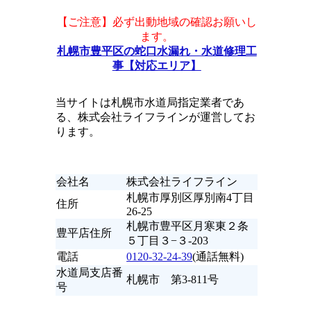
【ご注意】必ず出動地域の確認お願いし
ます。
札幌市豊平区の蛇口水漏れ・水道修理工
事【対応エリア】
当サイトは札幌市水道局指定業者であ
る、株式会社ライフラインが運営してお
ります。
会社名
株式会社ライフライン
札幌市厚別区厚別南4丁目
住所
26-25
札幌市豊平区月寒東２条
豊平店住所
５丁目３−３-203
電話
0120-32-24-39
(通話無料)
水道局支店番
札幌市 第3-811号
号