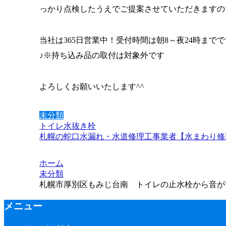
っかり点検したうえでご提案させていただきますので
当社は365日営業中！受付時間は朝8～夜24時までで
♪※持ち込み品の取付は対象外です
よろしくお願いいたします^^
未分類
トイレ
水抜き栓
札幌の蛇口水漏れ・水道修理工事業者【水まわり修理
ホーム
未分類
札幌市厚別区もみじ台南 トイレの止水栓から音がする 
メニュー