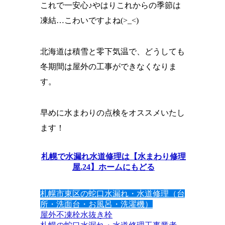
これで一安心♪やはりこれからの季節は
凍結…こわいですよね(>_<)
北海道は積雪と零下気温で、どうしても
冬期間は屋外の工事ができなくなりま
す。
早めに水まわりの点検をオススメいたし
ます！
札幌で水漏れ水道修理は【水まわり修理
屋.24】ホームにもどる
札幌市東区の蛇口水漏れ・水道修理（台
所・洗面台・お風呂・洗濯機）
屋外不凍栓
水抜き栓