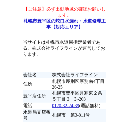
【ご注意】必ず出動地域の確認お願いし
ます。
札幌市豊平区の蛇口水漏れ・水道修理工
事【対応エリア】
当サイトは札幌市水道局指定業者であ
る、株式会社ライフラインが運営してお
ります。
会社名
株式会社ライフライン
札幌市厚別区厚別南4丁目
住所
26-25
札幌市豊平区月寒東２条
豊平店住所
５丁目３−３-203
電話
0120-32-24-39
(通話無料)
水道局支店番
札幌市 第3-811号
号