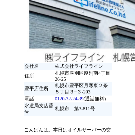
会社名
株式会社ライフライン
札幌市厚別区厚別南4丁目
住所
26-25
札幌市豊平区月寒東２条
豊平店住所
５丁目３−３-203
電話
0120-32-24-39
(通話無料)
水道局支店番
札幌市 第3-811号
号
こんばんは。本日はオイルサーバーの交