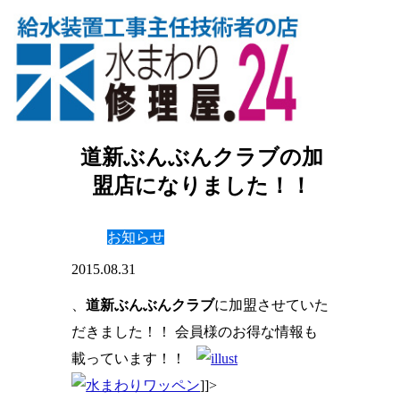
道新ぶんぶんクラブの加
盟店になりました！！
お知らせ
2015.08.31
、
道新ぶんぶんクラブ
に加盟させていた
だきました！！ 会員様のお得な情報も
載っています！！
]]>