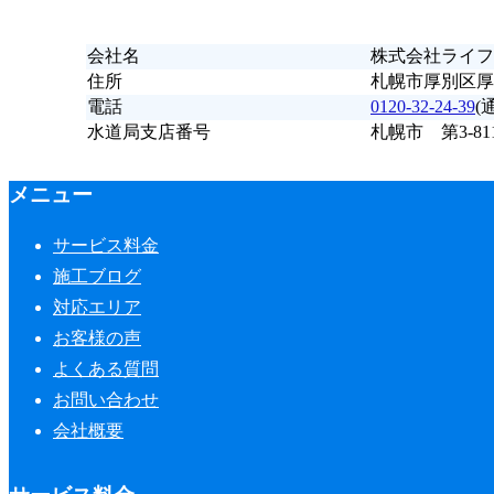
会社名
株式会社ライフ
住所
札幌市厚別区厚別
電話
0120-32-24-39
(
水道局支店番号
札幌市 第3-81
メニュー
サービス料金
施工ブログ
対応エリア
お客様の声
よくある質問
お問い合わせ
会社概要