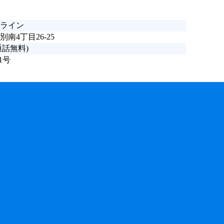
ライン
南4丁目26-25
通話無料)
1号