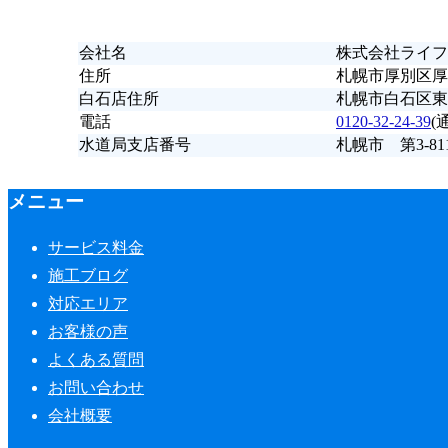
会社名
株式会社ライフ
住所
札幌市厚別区厚別
白石店住所
札幌市白石区東
電話
0120-32-24-39
(
水道局支店番号
札幌市 第3-81
メニュー
サービス料金
施工ブログ
対応エリア
お客様の声
よくある質問
お問い合わせ
会社概要