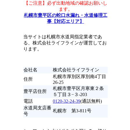
【ご注意】必ず出動地域の確認お願いし
ます。
札幌市豊平区の蛇口水漏れ・水道修理工
事【対応エリア】
当サイトは札幌市水道局指定業者であ
る、株式会社ライフラインが運営してお
ります。
会社名
株式会社ライフライン
札幌市厚別区厚別南4丁目
住所
26-25
札幌市豊平区月寒東２条
豊平店住所
５丁目３−３-203
電話
0120-32-24-39
(通話無料)
水道局支店番
札幌市 第3-811号
号