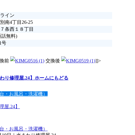
ライン
南4丁目26-25
７条西１８丁目
通話無料)
1号
交換前
交換後
]]>
わり修理屋.24】ホームにもどる
台・お風呂・洗濯機）
屋.24】
台・お風呂・洗濯機）