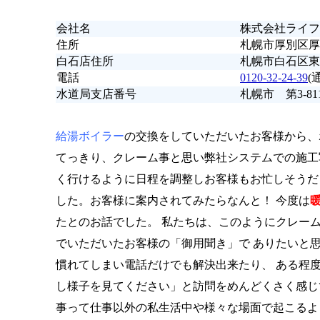
会社名
株式会社ライフ
住所
札幌市厚別区厚別
白石店住所
札幌市白石区東
電話
0120-32-24-39
(
水道局支店番号
札幌市 第3-81
給湯ボイラー
の交換をしていただいたお客様から、
てっきり、クレーム事と思い弊社システムでの施工
く行けるように日程を調整しお客様もお忙しそうだ
した。お客様に案内されてみたらなんと！ 今度は
たとのお話でした。 私たちは、このようにクレー
でいただいたお客様の「御用聞き」で ありたいと
慣れてしまい電話だけでも解決出来たり、 ある程
し様子を見てください」と訪問をめんどくさく感じ
事って仕事以外の私生活中や様々な場面で起こるよ